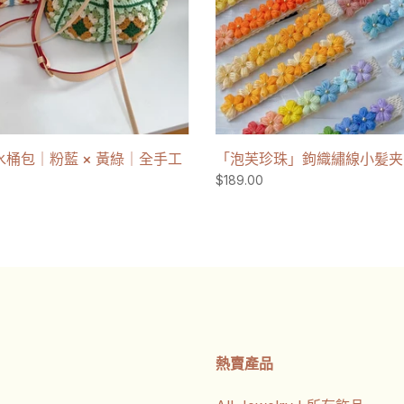
桶包｜粉藍 × 黃綠｜全手工
「泡芙珍珠」鉤織繡線小髪夹
$189.00
熱賣產品