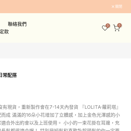
關閉
聯絡我們
0
0
 限定款
的日常配搭
現貨，重新製作會在7-14天內發貨 『LOLITA·蘿莉塔』
而成 滿滿的16朵小花增加了立體感，加上金色光澤感的小
常適合外出約會以及上班使用。 小小的一束花掛在耳邊，充
和長髮都很適合喔！ 特別是短髮和喜歡紮起頭髮的你一定要