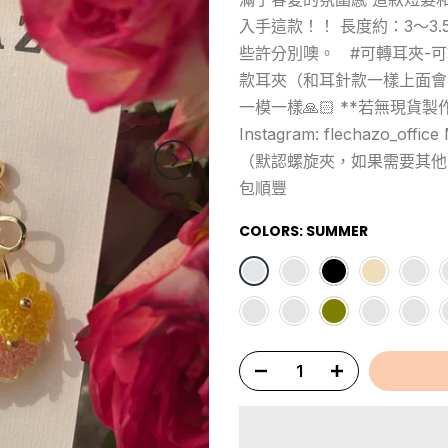
入手這款！！ 長度約：3～3
些許分別噢。 #可轉耳夾-
款耳夾（和耳針款一樣上面會有個
一模一樣🙏🏻 **若無現貨
Instagram: flechazo_offi
（默認螺旋夾，如果需要其他
包順豐
COLORS:
SUMMER