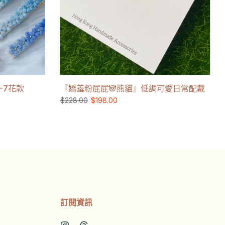
-7花款
『嬌羞粉屁屁🐼熊貓』低調可愛日常配戴
$228.00
$198.00
訂閱資訊