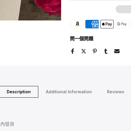
問一個問題
Description
Additional Information
Reviews
天內發貨