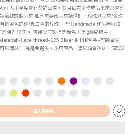
.5cm 人手量度會有些許公差，並且每次手作成品出來都會有
可調節款螺旋耳夾 如有需要改耳夾請備註：珍珠款耳夾/金珠
金色的珠/乳白色的珍珠） **Handmade 作品無辦法
製作需時7-14天。 可接受訂製指定顏色，請ig聯絡店主。
ce Material:•Lace thread•925 Sliver & 14K包金•可轉耳夾
可以備註） 為避免遺失，本店產品一律以順豐運送，滿500
加入購物車