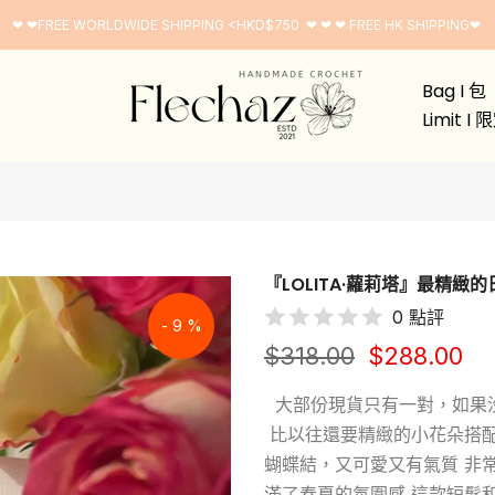
❤ ❤FREE WORLDWIDE SHIPPING <HKD$750 ❤ ❤ ❤ FREE HK SHIPPING❤
Bag I 包
Limit I
『LOLITA·蘿莉塔』最精緻
0 點評
- 9 %
$318.00
$288.00
大部份現貨只有一對，如果沒有
比以往還要精緻的小花朵搭配
蝴蝶結，又可愛又有氣質 非
滿了春夏的氛圍感 這款短髮