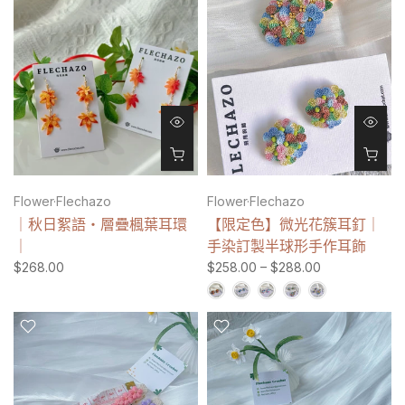
Flower·Flechazo
Flower·Flechazo
｜秋日絮語・層疊楓葉耳環
【限定色】微光花簇耳釘｜
｜
手染訂製半球形手作耳飾
$268.00
$258.00 – $288.00