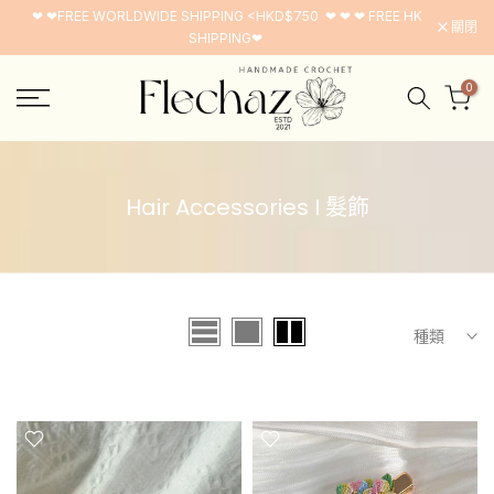
❤ ❤FREE WORLDWIDE SHIPPING <HKD$750 ❤ ❤ ❤ FREE HK
跳
關閉
SHIPPING❤
至
內
0
容
Hair Accessories I 髮飾
種類