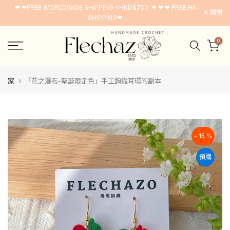
❤ ❤FREE WORLDWIDE SHIPPING <HKD$750 ❤ ❤ ❤ FREE HK
跳
關閉
SHIPPING❤
至
內
0
容
家
「花之瀑布-聖誕限定色」手工鉤織耳環的副本
- 15 %
預購