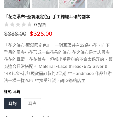
「花之瀑布-聖誕限定色」手工鉤織耳環的副本
0 點評
$388.00
$328.00
『花之瀑布·聖誕限定色』 一對耳環共有22朵小花，向下
垂吊的眾多小花形成一串花朵的瀑布 花之瀑布是本店最多
花花的耳環，花花雖多，但卻出乎意料的不會太過浮誇，頗
為適合日常搭配。 Material:•Lace thread•925 Sliver &
14K包金•若無現貨需訂製約2星期 **Handmade 作品無辦
法一模一樣🙏🏻 **接受訂製，請IG聯絡店主。
樣式:
耳鉤
耳鉤
耳夹